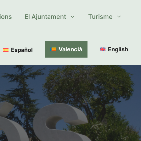
tions
El Ajuntament
Turisme
Valencià
English
Español