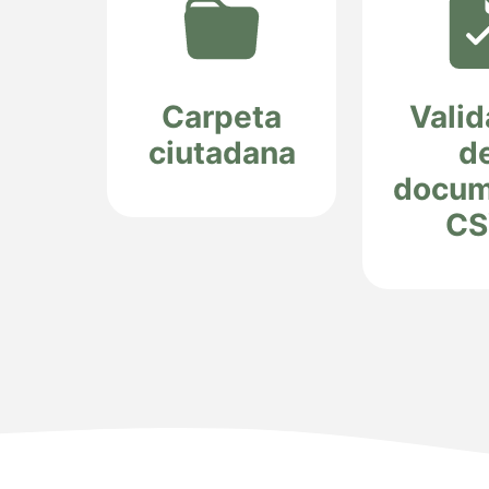
Carpeta
Valid
ciutadana
d
docum
CS