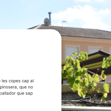
rò les copes cap al
t pinosera, que no
eballador que sap