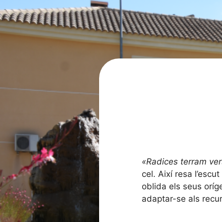
«Radices terram ve
cel. Així resa l’escu
oblida els seus oríg
adaptar-se als recur