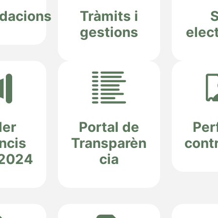
idacions
Tràmits i
gestions
elec
ler
Portal de
Perf
ncis
Transparèn
cont
 2024
cia