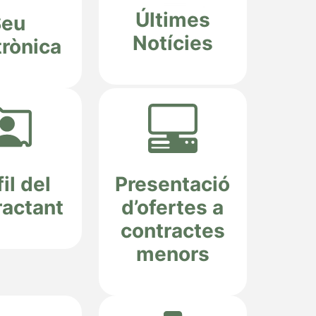
Últimes
Seu
Notícies
trònica
il del
Presentació
ractant
d’ofertes a
contractes
menors