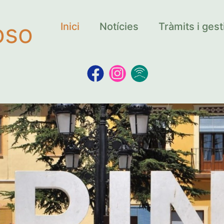
oso
Inici
Notícies
Tràmits i ges