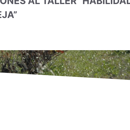
IONES AL TALLER “HABILID
JA”