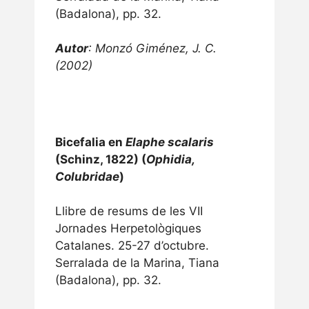
Serralada de la Marina, Tiana
(Badalona), pp. 32.
Autor
: Monzó Giménez, J. C.
(2002)
Bicefalia en
Elaphe scalaris
(Schinz, 1822) (
Ophidia,
Colubrida
e
)
Llibre de resums de les VII
Jornades Herpetològiques
Catalanes. 25-27 d’octubre.
Serralada de la Marina, Tiana
(Badalona), pp. 32.