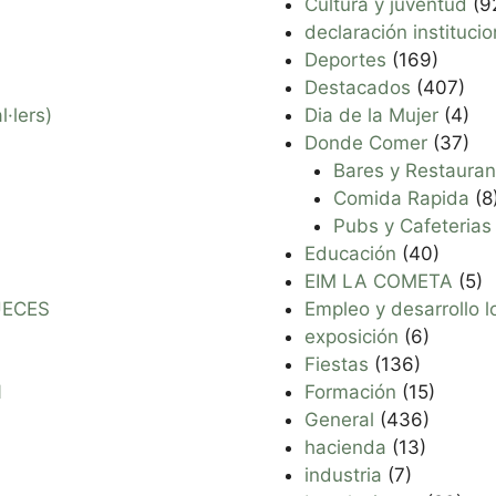
Cultura y juventud
(9
declaración institucio
Deportes
(169)
Destacados
(407)
·lers)
Dia de la Mujer
(4)
Donde Comer
(37)
Bares y Restauran
Comida Rapida
(8
Pubs y Cafeterias
Educación
(40)
EIM LA COMETA
(5)
UECES
Empleo y desarrollo l
exposición
(6)
Fiestas
(136)
N
Formación
(15)
General
(436)
hacienda
(13)
industria
(7)