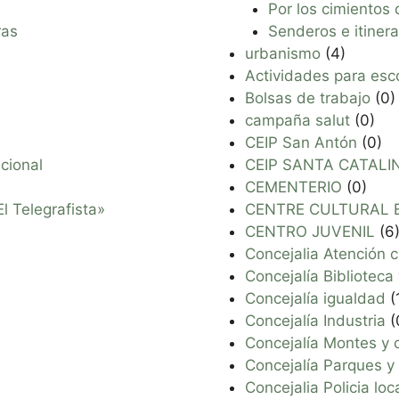
Por los cimientos
ras
Senderos e itinera
urbanismo
(4)
Actividades para esc
Bolsas de trabajo
(0)
campaña salut
(0)
CEIP San Antón
(0)
cional
CEIP SANTA CATALI
CEMENTERIO
(0)
l Telegrafista»
CENTRE CULTURAL E
CENTRO JUVENIL
(6
Concejalia Atención c
Concejalía Biblioteca
Concejalía igualdad
(
Concejalía Industria
(
Concejalía Montes y 
Concejalía Parques y
Concejalia Policia lo