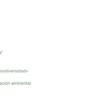
a”
biodiversidad»
ación ambiental