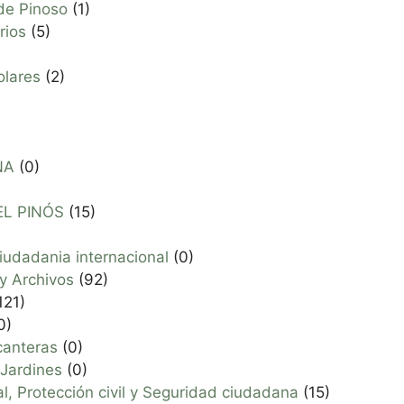
 de Pinoso
(1)
rios
(5)
olares
(2)
NA
(0)
L PINÓS
(15)
)
iudadania internacional
(0)
 y Archivos
(92)
121)
0)
canteras
(0)
 Jardines
(0)
cal, Protección civil y Seguridad ciudadana
(15)