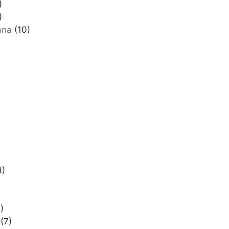
)
)
ana
(10)
3)
)
(7)