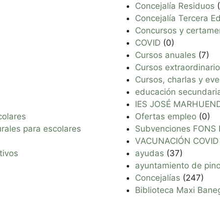
Concejalía Residuos
(
Concejalía Tercera E
Concursos y certame
COVID
(0)
Cursos anuales
(7)
Cursos extraordinari
Cursos, charlas y ev
educación secundari
IES JOSÉ MARHUEN
colares
Ofertas empleo
(0)
urales para escolares
Subvenciones FONS 
VACUNACIÓN COVID
tivos
ayudas
(37)
ayuntamiento de pin
Concejalías
(247)
Biblioteca Maxi Bane