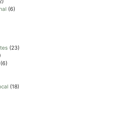
2)
nal
(6)
tes
(23)
)
(6)
ocal
(18)