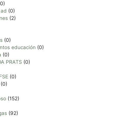
0)
dad
(0)
nes
(2)
os
(0)
entos educación
(0)
a
(0)
DA PRATS
(0)
FSE
(0)
(0)
oso
(152)
gas
(92)