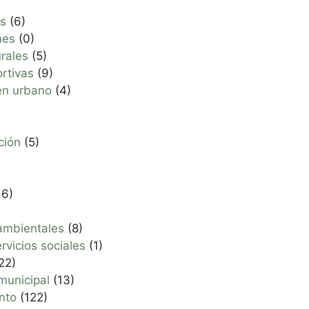
s
(6)
nes
(0)
urales
(5)
rtivas
(9)
en urbano
(4)
ción
(5)
16)
ambientales
(8)
rvicios sociales
(1)
22)
municipal
(13)
nto
(122)