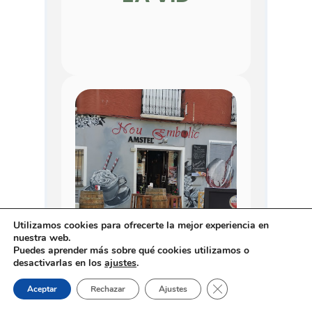
Utilizamos cookies para ofrecerte la mejor experiencia en
nuestra web.
Puedes aprender más sobre qué cookies utilizamos o
desactivarlas en los
ajustes
.
Cerrar el banner de 
Aceptar
Rechazar
Ajustes
BAR