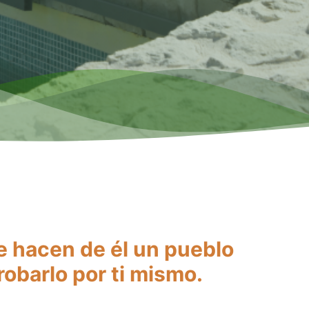
e hacen de él un pueblo
robarlo por ti mismo.