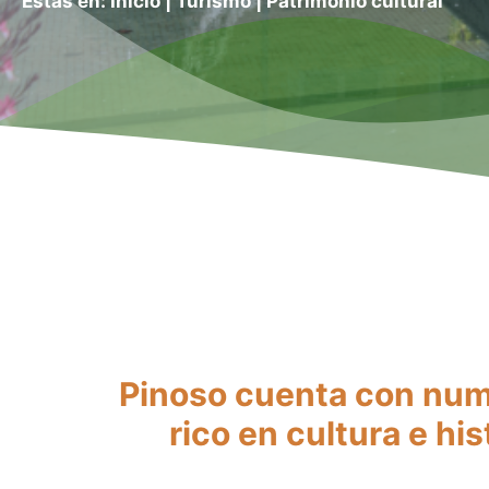
Estás en:
Inicio
|
Turismo
|
Patrimonio cultural
Pinoso cuenta con nume
rico en cultura e hi