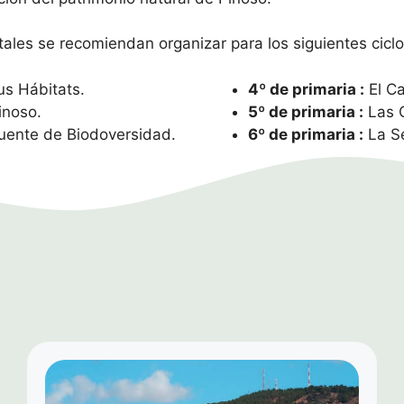
ales se recomiendan organizar para los siguientes ciclo
us Hábitats.
4º de primaria :
El Ca
inoso.
5º de primaria :
Las C
uente de Biodoversidad.
6º de primaria :
La Se