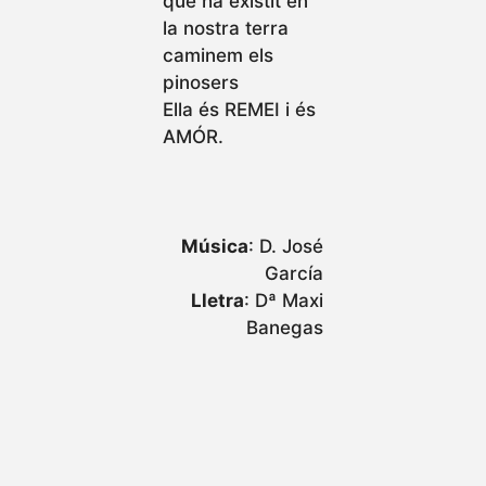
que ha existit en
la nostra terra
caminem els
pinosers
Ella és REMEI i és
AMÓR.
Música
: D. José
García
Lletra
: Dª Maxi
Banegas