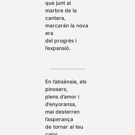
que junt al
marbre de la
cantera,
marcarán la nova
era
del progrés i
l’expansió.
En l’absènsia, els
pinosers,
plens d’amor i
d’enyoransa,
mai desterren
l’asperança
de tornar al teu
calor.