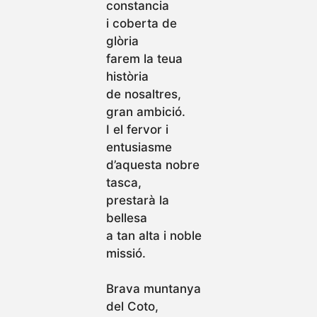
constancia
i coberta de
glòria
farem la teua
història
de nosaltres,
gran ambició.
I el fervor i
entusiasme
d’aquesta nobre
tasca,
prestarà la
bellesa
a tan alta i noble
missió.
Brava muntanya
del Coto,