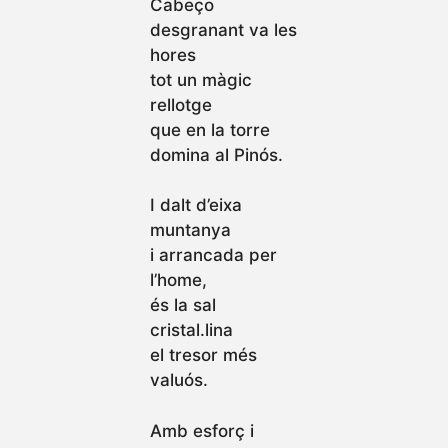
Cabeço
desgranant va les
hores
tot un màgic
rellotge
que en la torre
domina al Pinós.
I dalt d’eixa
muntanya
i arrancada per
l’home,
és la sal
cristal.lina
el tresor més
valuós.
Amb esforç i