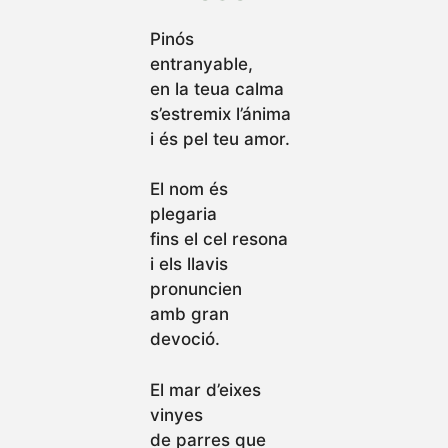
Pinós
entranyable,
en la teua calma
s’estremix l’ánima
i és pel teu amor.
El nom és
plegaria
fins el cel resona
i els llavis
pronuncien
amb gran
devoció.
El mar d’eixes
vinyes
de parres que