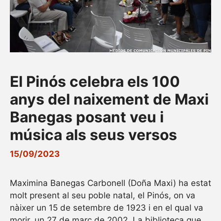
El Pinós celebra els 100
anys del naixement de Maxi
Banegas posant veu i
música als seus versos
15/09/2023
Maximina Banegas Carbonell (Doña Maxi) ha estat
molt present al seu poble natal, el Pinós, on va
nàixer un 15 de setembre de 1923 i en el qual va
morir, un 27 de març de 2002. La biblioteca que