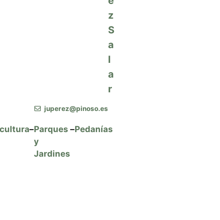
e
z
S
a
l
a
r
juperez@pinoso.es
cultura
–
Parques
–
Pedanías
y
Jardines