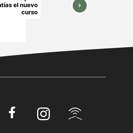
ntías el nuevo
curso