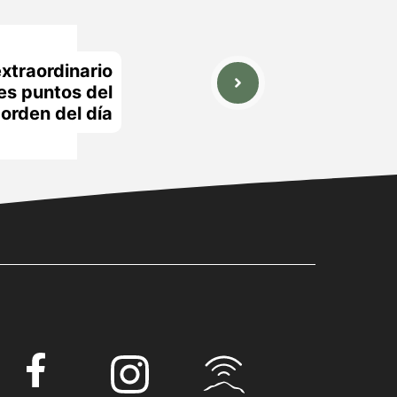
extraordinario
es puntos del
orden del día