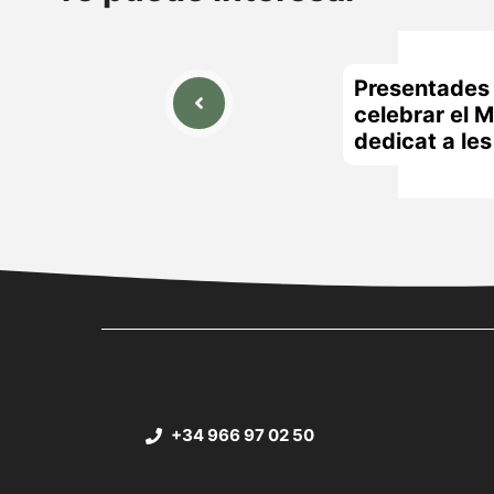
Presentades l
celebrar el 
dedicat a le
+34 966 97 02 50