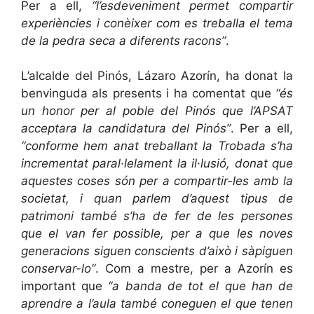
Per a ell,
“l’esdeveniment permet compartir
experiències i conèixer com es treballa el tema
de la pedra seca a diferents racons”
.
L’alcalde del Pinós, Lázaro Azorín, ha donat la
benvinguda als presents i ha comentat que
“és
un honor per al poble del Pinós que l’APSAT
acceptara la candidatura del Pinós”
. Per a ell,
“conforme hem anat treballant la Trobada s’ha
incrementat paral·lelament la il·lusió, donat que
aquestes coses són per a compartir-les amb la
societat, i quan parlem d’aquest tipus de
patrimoni també s’ha de fer de les persones
que el van fer possible, per a que les noves
generacions siguen conscients d’això i sàpiguen
conservar-lo”
. Com a mestre, per a Azorín es
important que
“a banda de tot el que han de
aprendre a l’aula també coneguen el que tenen