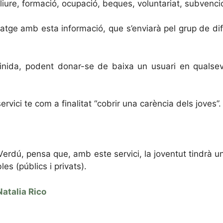
lliure, formació, ocupació, beques, voluntariat, subvenci
atge amb esta informació, que s’enviarà pel grup de difu
definida, podent donar-se de baixa un usuari en quals
rvici te com a finalitat “cobrir una carència dels joves”.
Verdú, pensa que, amb este servici, la joventut tindrà un
s (públics i privats).
Natalia Rico