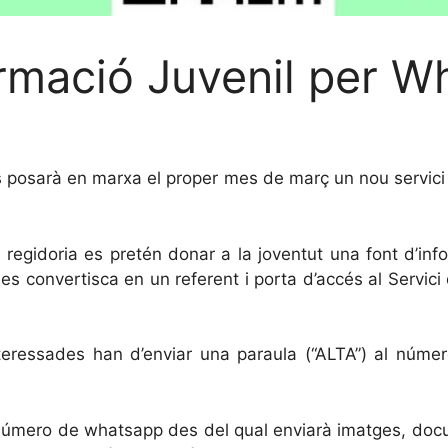
formació Juvenil per 
 posarà en marxa el proper mes de març un nou servici d
regidoria es pretén donar a la joventut una font d’inf
es convertisca en un referent i porta d’accés al Servici d
 interessades han d’enviar una paraula (“ALTA”) al n
úmero de whatsapp des del qual enviarà imatges, docum