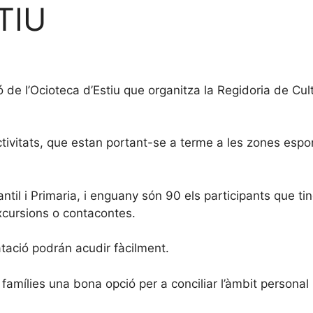
TIU
 de l’Ocioteca d’Estiu que organitza la Regidoria de Cul
activitats, que estan portant-se a terme a les zones espo
antil i Primaria, i enguany són 90 els participants que t
 excursions o contacontes.
atació podrán acudir fàcilment.
 famílies una bona opció per a conciliar l’àmbit personal 