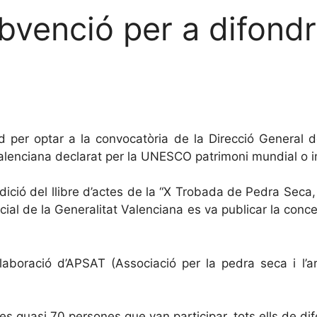
bvenció per a difondre
d per optar a la convocatòria de la Direcció General d
alenciana declarat per la UNESCO patrimoni mundial o i
l’edició del llibre d’actes de la “X Trobada de Pedra Seca
Oficial de la Generalitat Valenciana es va publicar la co
l·laboració d’APSAT (Associació per la pedra seca i l’a
les quasi 70 persones que van participar, tots ells de dif