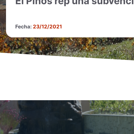
El Pinós rep una subvenció
Fecha:
23/12/2021