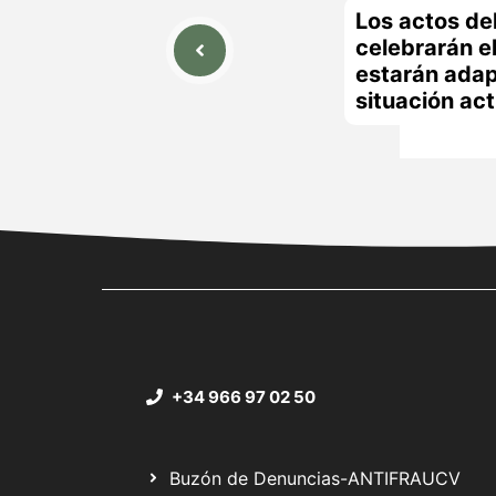
Los actos de
celebrarán el
estarán adap
situación act
+34 966 97 02 50
Buzón de Denuncias-ANTIFRAUCV