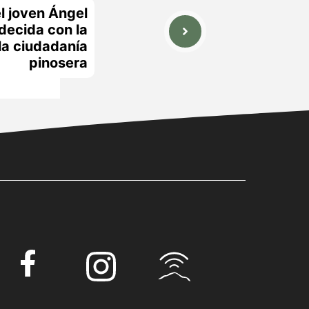
el joven Ángel
decida con la
la ciudadanía
pinosera